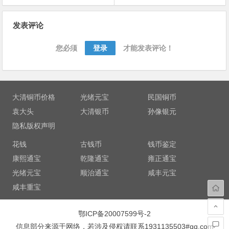
文
发表评论
章
导
您必须
登录
才能发表评论！
航
大清铜币价格
光绪元宝
民国铜币
袁大头
大清银币
孙像银元
隐私版权声明
花钱
古钱币
钱币鉴定
康熙通宝
乾隆通宝
雍正通宝
光绪元宝
顺治通宝
咸丰元宝
咸丰重宝
鄂ICP备20007599号-2
信息部分来源于网络，若涉及侵权请联系1931135503#qq.com