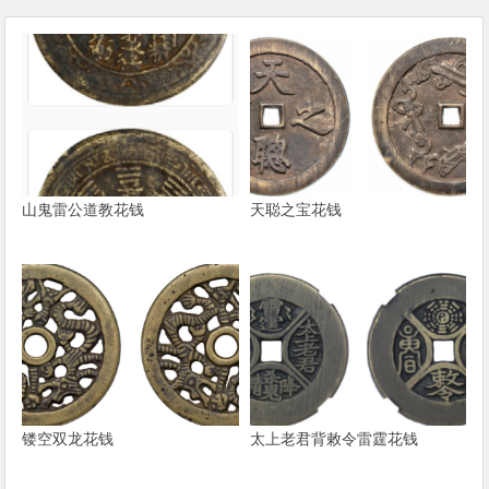
山鬼雷公道教花钱
天聪之宝花钱
镂空双龙花钱
太上老君背敕令雷霆花钱