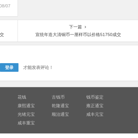
08/07
下一篇
成交
宣统年造大清铜币一厘样币以价格51750成交
登录
才能发表评论！
花钱
古钱币
钱币鉴定
康熙通宝
乾隆通宝
雍正通宝
光绪元宝
顺治通宝
咸丰元宝
咸丰重宝