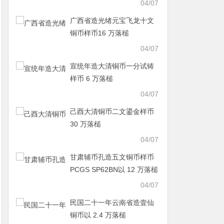
04/07
广西省造光绪元宝飞龙十文
铜币样币16 万落槌
04/07
宣统年造大清铜币一分试铸
样币 6 万落槌
04/07
己酉大清铜币二文鎏金样币
30 万落槌
04/07
甘肃辅币孔造五文铜币样币
PCGS SP62BN以 12 万落槌
04/07
民国二十一年云南省造壹仙
铜币以 2.4 万落槌