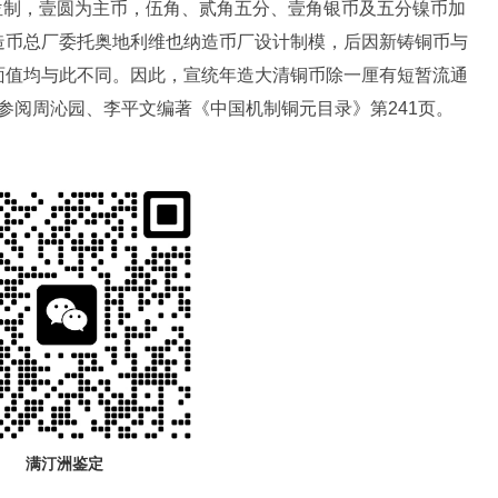
本位制，壹圆为主币，伍角、贰角五分、壹角银币及五分镍币加
造币总厂委托奥地利维也纳造币厂设计制模，后因新铸铜币与
面值均与此不同。因此，宣统年造大清铜币除一厘有短暂流通
 参阅周沁园、李平文编著《中国机制铜元目录》第241页。
满汀洲鉴定