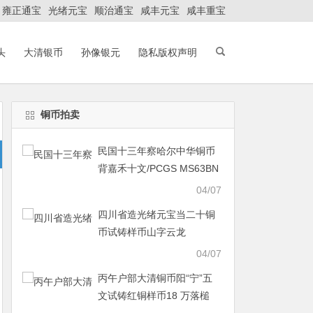
雍正通宝
光绪元宝
顺治通宝
咸丰元宝
咸丰重宝
头
大清银币
孙像银元
隐私版权声明
铜币拍卖
民国十三年察哈尔中华铜币
背嘉禾十文/PCGS MS63BN
以 8 万落槌
04/07
四川省造光绪元宝当二十铜
币试铸样币山字云龙
04/07
丙午户部大清铜币阳“宁”五
文试铸红铜样币18 万落槌