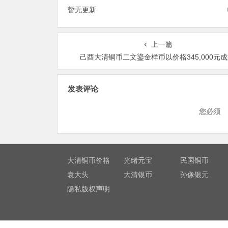
暂无更新
上一篇
己酉大清铜币二文鎏金样币以价格345,000元
发表评论
您必须
大清铜币价格
光绪元宝
民国铜币
袁大头
大清银币
孙像银元
隐私版权声明