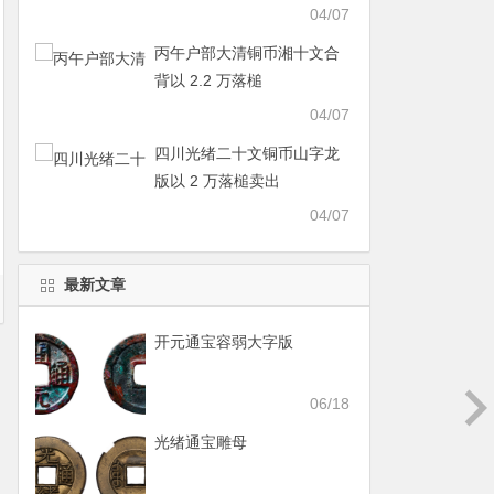
04/07
丙午户部大清铜币湘十文合
背以 2.2 万落槌
04/07
四川光绪二十文铜币山字龙
版以 2 万落槌卖出
04/07
最新文章
开元通宝容弱大字版
06/18
光绪通宝雕母