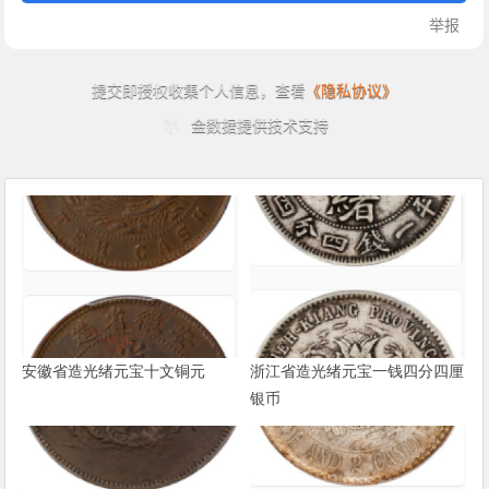
安徽省造光绪元宝十文铜元
浙江省造光绪元宝一钱四分四厘
银币