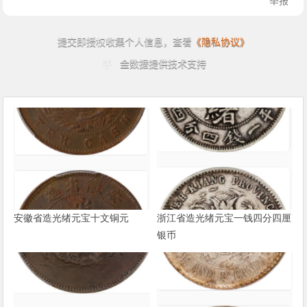
安徽省造光绪元宝十文铜元
浙江省造光绪元宝一钱四分四厘
银币