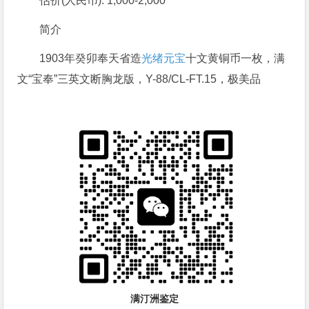
估价(人民币): 1,000-2,000
简介
1903年癸卯奉天省造
光绪元宝
十文黄铜币一枚，满
文“宝奉”三英文断胸龙版，Y-88/CL-FT.15，极美品
满汀洲鉴定