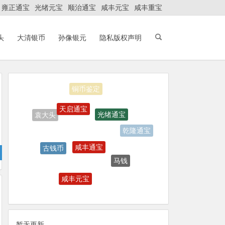
雍正通宝
光绪元宝
顺治通宝
咸丰元宝
咸丰重宝
头
大清银币
孙像银元
隐私版权声明
铜币鉴定
天启通宝
光绪通宝
袁大头
乾隆通宝
咸丰通宝
古钱币
马钱
咸丰重宝
咸丰元宝
大清铜币
大清银币
暂无更新