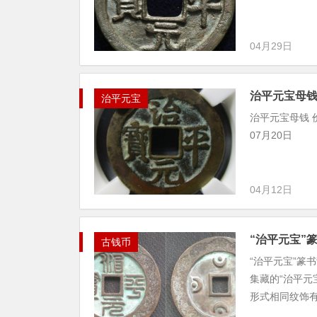
04月29日
治平元宝母
治平元宝
治平元宝母钱 价格 
07月20日
04月12日
“治平元宝”
古钱币
“治平元宝”
集藏的“治平元
形式相同纹饰有