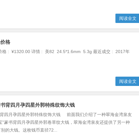
阅读全文
钱价格
: ¥1320.00 详情 : 美82 24.5*1.6mm 5.3g 最近成交 : 2017年
阅读全文
篆书背四月孕四星外郭特殊纹饰大钱
篆书背四月孕四星外郭特殊纹饰大钱 前面我们介绍了一种翠海金湾泉友
宝”篆书背四月孕四星外郭卷草纹大钱，翠海金湾泉友还提供了另一种
别的大钱。这枚钱币直径72...