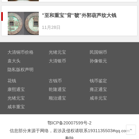
“至和重宝”背“虢”外郭葫芦纹大钱
11月28日
大清铜币价格
光绪元宝
民国铜币
袁大头
大清银币
孙像银元
隐私版权声明
花钱
古钱币
钱币鉴定
康熙通宝
乾隆通宝
雍正通宝
光绪元宝
顺治通宝
咸丰元宝
咸丰重宝
鄂ICP备20007599号-2
信息部分来源于网络，若涉及侵权请联系1931135503#qq.com
删除