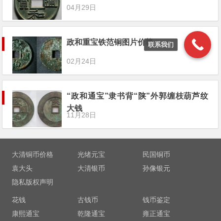
04月29日
政和重宝铁范铜图片价格
联系我们
02月24日
“政和通宝”隶书背“陕”外郭缠枝葫芦纹
大钱
11月28日
大清铜币价格
光绪元宝
民国铜币
袁大头
大清银币
孙像银元
隐私版权声明
花钱
古钱币
钱币鉴定
康熙通宝
乾隆通宝
雍正通宝