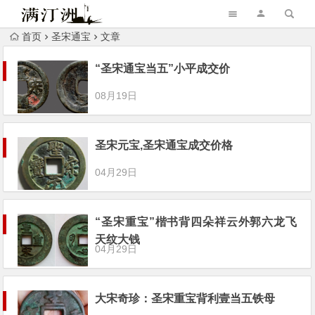
首页
圣宋通宝
文章
“圣宋通宝当五”小平成交价
08月19日
圣宋元宝,圣宋通宝成交价格
04月29日
“圣宋重宝”楷书背四朵祥云外郭六龙飞
天纹大钱
04月29日
大宋奇珍：圣宋重宝背利壹当五铁母