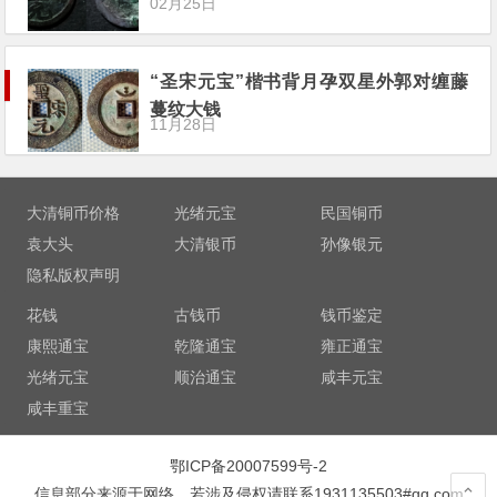
02月25日
“圣宋元宝”楷书背月孕双星外郭对缠藤
蔓纹大钱
11月28日
大清铜币价格
光绪元宝
民国铜币
袁大头
大清银币
孙像银元
隐私版权声明
花钱
古钱币
钱币鉴定
康熙通宝
乾隆通宝
雍正通宝
光绪元宝
顺治通宝
咸丰元宝
咸丰重宝
鄂ICP备20007599号-2
信息部分来源于网络，若涉及侵权请联系1931135503#qq.com