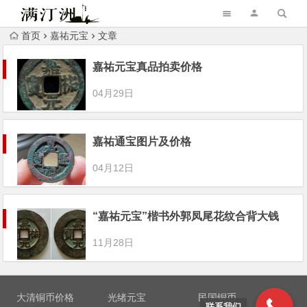
首页
嘉祐元宝
文章
嘉祐元宝真品拍卖价格
04月29日
嘉祐通宝图片及价格
04月12日
“嘉祐元宝”楷书外郭凤尾花纹合背大钱
11月28日
大清铜币价格
光绪元宝
民国铜币
联系我们