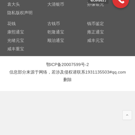
袁大头
大清银币
孙像银元
隐私版权声明
花钱
古钱币
钱币鉴定
康熙通宝
乾隆通宝
雍正通宝
光绪元宝
顺治通宝
咸丰元宝
咸丰重宝
鄂ICP备20007599号-2
信息部分来源于网络，若涉及侵权请联系1931135503#qq.com
删除