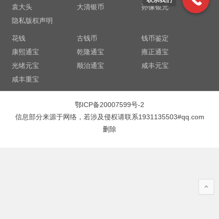
袁大头
大清银币
孙像银元
隐私版权声明
花钱
古钱币
钱币鉴定
康熙通宝
乾隆通宝
雍正通宝
光绪元宝
顺治通宝
咸丰元宝
咸丰重宝
鄂ICP备20007599号-2
信息部分来源于网络，若涉及侵权请联系1931135503#qq.com
删除