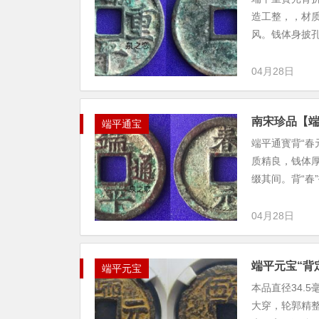
造工整，，材
风。钱体身披孔
04月28日
南宋珍品【端
端平通宝
端平通寳背“春
质精良，钱体
缀其间。背“春
04月28日
端平元宝“背
端平元宝
本品直径34.
大穿，轮郭精整