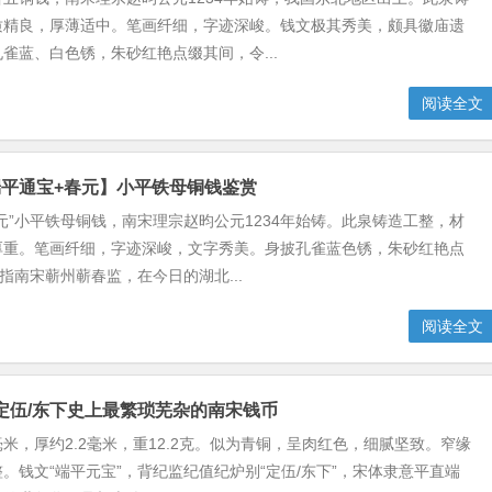
质精良，厚薄适中。笔画纤细，字迹深峻。钱文极其秀美，颇具徽庙遗
雀蓝、白色锈，朱砂红艳点缀其间，令...
阅读全文
平通宝+春元】小平铁母铜钱鉴赏
元”小平铁母铜钱，南宋理宗赵昀公元1234年始铸。此泉铸造工整，材
厚重。笔画纤细，字迹深峻，文字秀美。身披孔雀蓝色锈，朱砂红艳点
”指南宋蕲州蕲春监，在今日的湖北...
阅读全文
定伍/东下史上最繁琐芜杂的南宋钱币
5毫米，厚约2.2毫米，重12.2克。似为青铜，呈肉红色，细腻坚致。窄缘
。钱文“端平元宝”，背纪监纪值纪炉别“定伍/东下”，宋体隶意平直端