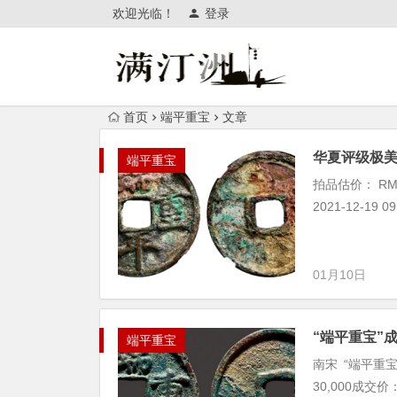
欢迎光临！
登录
首页
端平重宝
文章
华夏评级极美
端平重宝
拍品估价： RM
2021-12-19 
01月10日
“端平重宝”
端平重宝
南宋 “端平重宝
30,000成交价：