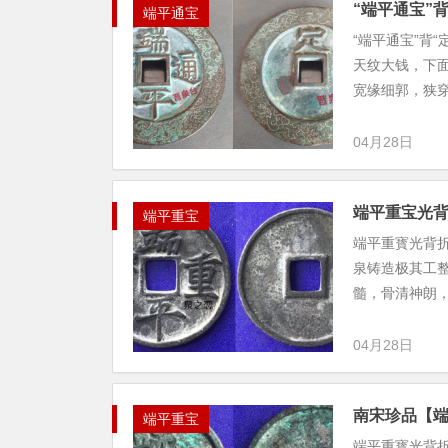
“端平通宝”
端平通宝
“端平通宝”背
天纹大钱，下面
宽缘细郭，狭穿。
04月28日
端平重宝光
端平重宝
端平重寳光背折
泉铸造极其工
髓，骨清神朗，
04月28日
南宋珍品【
端平重宝
端平重寳光背折