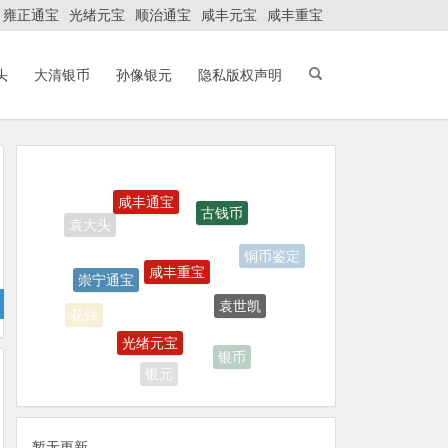
雍正通宝
光绪元宝
顺治通宝
咸丰元宝
咸丰重宝
头
大清银币
孙像银元
隐私版权声明
咸丰通宝
古钱币
咸丰重宝
崇宁通宝
铜币鉴定
袁世凯
光绪元宝
花钱
银币
银元
暂无更新