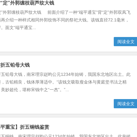
背“定”外郭缠枝葫芦纹大钱
“定”外郭缠枝葫芦纹大钱 前面介绍了一种“端平通宝”背“定”外郭双凤飞
再介绍一种样式相同外郭纹饰不同的祭祀大钱。该钱直径72.1毫米，
面文“端平通宝...
阅读全文
背折五铅母大钱
五铅母大钱，南宋理宗赵昀公元1234年始铸，我国东北地区出土。此
整，古铅精良，钱体厚薄适中。“该钱文吸取瘦金体与黄庭坚书法之精
美妙超伦，堪称宋钱中之“一杰”。”...
阅读全文
端平重宝】折五铜钱鉴赏
五铜钱，南宋理宗赵昀公元1234年始铸，我国东北地区出土。此泉铸