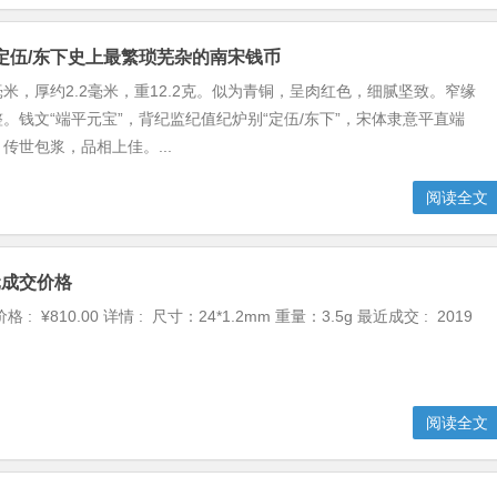
定伍/东下史上最繁琐芜杂的南宋钱币
5毫米，厚约2.2毫米，重12.2克。似为青铜，呈肉红色，细腻坚致。窄缘
。钱文“端平元宝”，背纪监纪值纪炉别“定伍/东下”，宋体隶意平直端
传世包浆，品相上佳。...
阅读全文
元成交价格
: ¥810.00 详情 : 尺寸：24*1.2mm 重量：3.5g 最近成交 : 2019
阅读全文