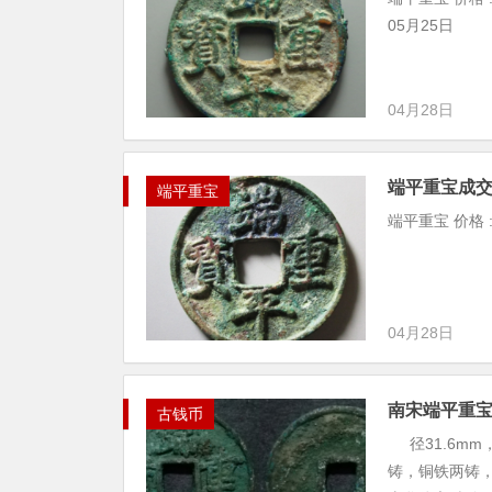
05月25日
04月28日
端平重宝成
端平重宝
端平重宝 价格 :
04月28日
南宋端平重
古钱币
径31.6mm
铸，铜铁两铸