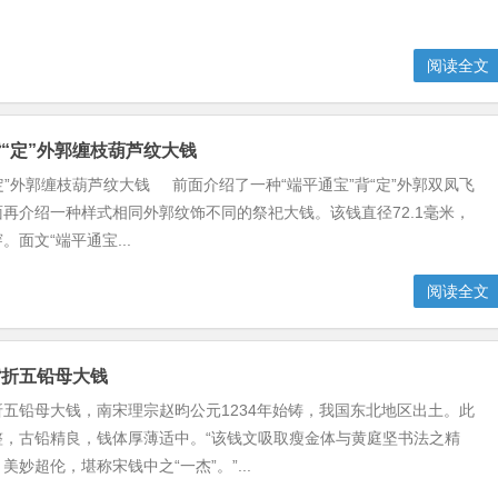
阅读全文
背“定”外郭缠枝葫芦纹大钱
“定”外郭缠枝葫芦纹大钱 前面介绍了一种“端平通宝”背“定”外郭双凤飞
再介绍一种样式相同外郭纹饰不同的祭祀大钱。该钱直径72.1毫米，
面文“端平通宝...
阅读全文
背折五铅母大钱
五铅母大钱，南宋理宗赵昀公元1234年始铸，我国东北地区出土。此
整，古铅精良，钱体厚薄适中。“该钱文吸取瘦金体与黄庭坚书法之精
美妙超伦，堪称宋钱中之“一杰”。”...