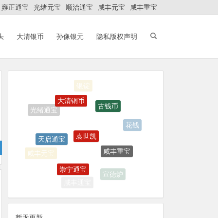
雍正通宝
光绪元宝
顺治通宝
咸丰元宝
咸丰重宝
头
大清银币
孙像银元
隐私版权声明
大清铜币
古钱币
袁世凯
花钱
天启通宝
咸丰重宝
咸丰元宝
崇宁通宝
宣德炉
咸丰通宝
暂无更新