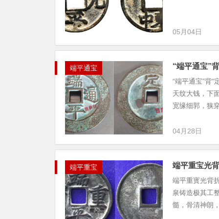
05月04日
“端平通宝”
端平通宝
“端平通宝”背
天纹大钱，下面
宽缘细郭，狭穿。
04月28日
端平重宝光
端平重宝
端平重寳光背折
泉铸造极其工
髓，骨清神朗，