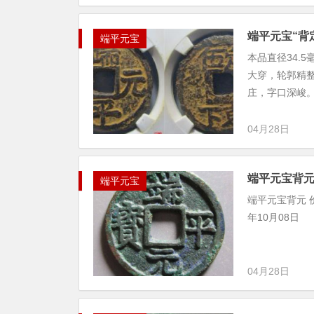
端平元宝“背
端平元宝
本品直径34.
大穿，轮郭精整
庄，字口深峻。
04月28日
端平元宝背
端平元宝
端平元宝背元 价格 
年10月08日
04月28日