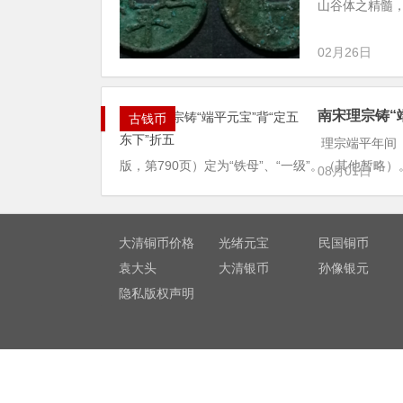
山谷体之精髓，骨
02月26日
南宋理宗铸“
古钱币
理宗端平年间（公
版，第790页）定为“铁母”、“一级”。（其他暂略）
08月01日
大清铜币价格
光绪元宝
民国铜币
袁大头
大清银币
孙像银元
隐私版权声明