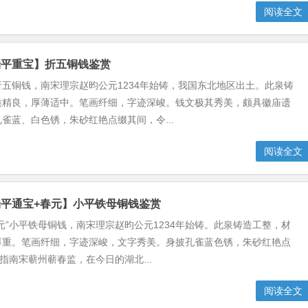
阅读全文
端平重宝】折五铜钱鉴赏
五铜钱，南宋理宗赵昀公元1234年始铸，我国东北地区出土。此泉铸
质精良，厚薄适中。笔画纤细，字迹深峻。钱文极其秀美，颇具徽庙遗
雀蓝、白色锈，朱砂红艳点缀其间，令...
阅读全文
平通宝+春元】小平铁母铜钱鉴赏
元”小平铁母铜钱，南宋理宗赵昀公元1234年始铸。此泉铸造工整，材
厚重。笔画纤细，字迹深峻，文字秀美。身披孔雀蓝色锈，朱砂红艳点
”指南宋蕲州蕲春监，在今日的湖北...
阅读全文