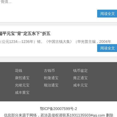
清...
阅读全文
端平元宝”背“定五东下”折五
元1234---1236年）铸。《中国古钱大集》（华光普主编，2004年
。
阅读全文
花钱
古钱币
钱币鉴定
康熙通宝
乾隆通宝
雍正通宝
光绪元宝
顺治通宝
咸丰元宝
咸丰重宝
鄂ICP备20007599号-2
信息部分来源于网络，若涉及侵权请联系1931135503#qq.com 删除