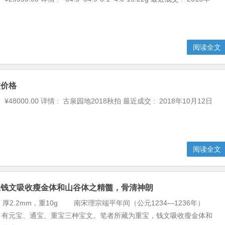
阅读全文
交价格
 ¥48000.00 详情 : 古泉园地2018秋拍 最近成交 : 2018年10月12日
阅读全文
宝钱文吸收瘦金体和山谷体之精髓，骨清神朗
，厚2.2mm，重10g 南宋理宗端平年间（公元1234—1236年）
，有元宝、通宝、重宝三种宝文。笔者所藏为重宝，钱文吸收瘦金体和