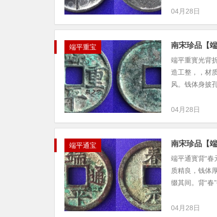
04月28日
南宋珍品【
端平重宝
端平重寳光背折
造工整，，材
风。钱体身披孔
04月28日
南宋珍品【端
端平通宝
端平通寳背“春
质精良，钱体
缀其间。背“春
04月28日