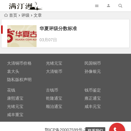
首页
评级
文章
华夏评级分数标准
03月07日
大清铜币价格
光绪元宝
民国铜币
袁大头
大清银币
孙像银元
隐私版权声明
花钱
古钱币
钱币鉴定
康熙通宝
乾隆通宝
雍正通宝
光绪元宝
顺治通宝
咸丰元宝
咸丰重宝
鄂ICP备20007599号-2
联系我们