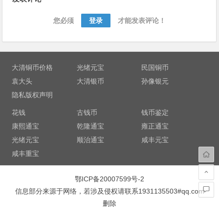
章
导
您必须
登录
才能发表评论！
航
大清铜币价格
光绪元宝
民国铜币
袁大头
大清银币
孙像银元
隐私版权声明
花钱
古钱币
钱币鉴定
康熙通宝
乾隆通宝
雍正通宝
光绪元宝
顺治通宝
咸丰元宝
咸丰重宝
鄂ICP备20007599号-2
信息部分来源于网络，若涉及侵权请联系1931135503#qq.com
删除