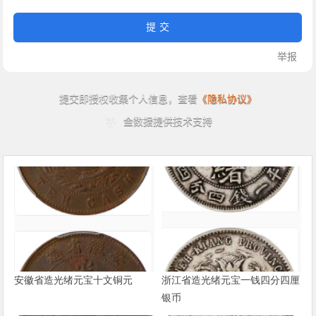
安徽省造光绪元宝十文铜元
浙江省造光绪元宝一钱四分四厘
银币