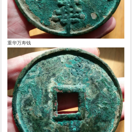
重华万寿
钱