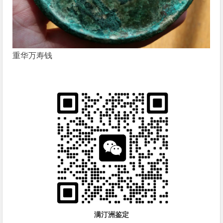
重华万寿
钱
满汀洲鉴定