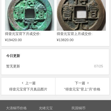
得壹元宝背下月成交价:
得壹元宝背上月成交价:
¥19420.00
¥13820.00
今日更新
暂无更新
07/25
上一篇
下一篇
得壹元宝背下月真品图片
“得壹元宝”背上“月”价格
文
章
大清铜币价格
光绪元宝
民国铜币