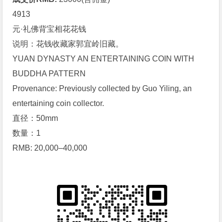
4913
元·礼佛背宝相花
花钱
说明：花钱收藏家郭宜岭旧藏。
YUAN DYNASTY AN ENTERTAINING COIN WITH
BUDDHA PATTERN
Provenance: Previously collected by Guo Yiling, an
entertaining coin collector.
直径：50mm
数量：1
RMB: 20,000–40,000