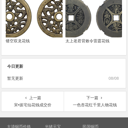
镂空双龙花钱
太上老君背敕令雷霆花钱
今日更新
暂无更新
08/08
上一篇
下一篇
宋•拔宅仙花钱成交价
一色杏花红千里人物花钱
文
章
大清铜币价格
光绪元宝
民国铜币