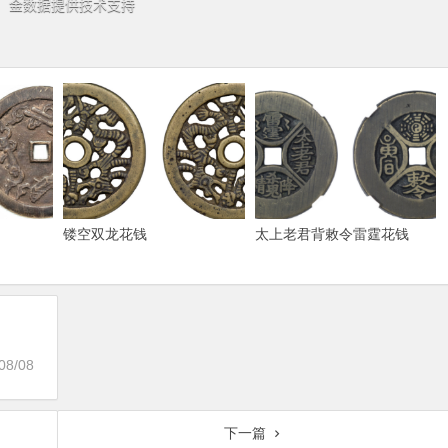
镂空双龙花钱
太上老君背敕令雷霆花钱
08/08
下一篇