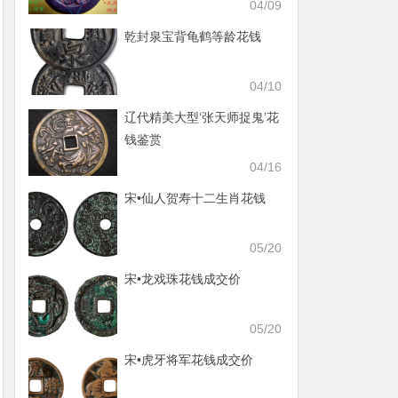
04/09
乾封泉宝背龟鹤等龄花钱
04/10
辽代精美大型‘张天师捉鬼’花
钱鉴赏
04/16
宋•仙人贺寿十二生肖花钱
05/20
宋•龙戏珠花钱成交价
05/20
宋•虎牙将军花钱成交价