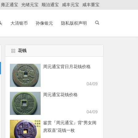
雍正通宝
光绪元宝
顺治通宝
咸丰元宝
咸丰重宝
头
大清银币
孙像银元
隐私版权声明
花钱
周元通宝背日月花钱价格
04/09
周元通宝花钱价格
04/09
鉴赏『周元通宝』背“男女闺
房双喜”花钱一枚