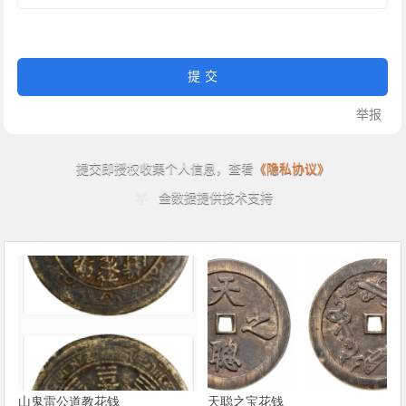
山鬼雷公道教花钱
天聪之宝花钱