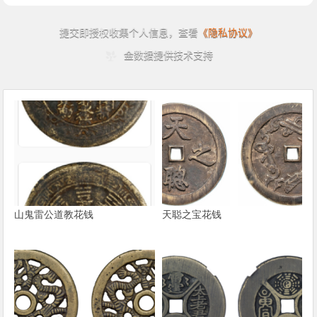
山鬼雷公道教花钱
天聪之宝花钱