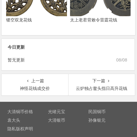
镂空双龙花钱
太上老君背敕令雷霆花钱
今日更新
暂无更新
08/08
上一篇
下一篇
神怪花钱成交价
云炉独占鳌头指日高升花钱
文
章
大清铜币价格
光绪元宝
民国铜币
导
袁大头
大清银币
孙像银元
航
隐私版权声明