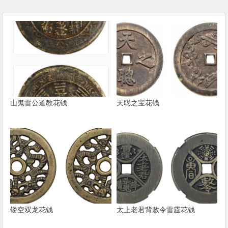
山鬼雷公道教花钱
天聪之宝花钱
镂空双龙花钱
太上老君背敕令雷霆花钱