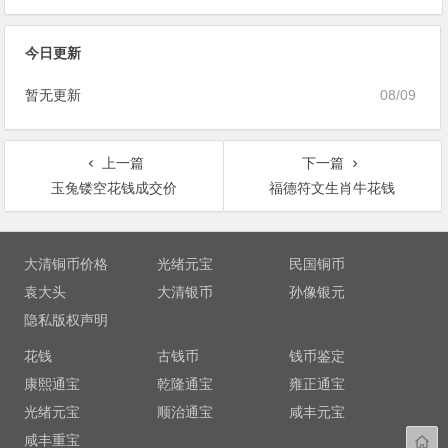
今日更新
暂无更新
08/09
上一篇
下一篇
玉兔镂空花钱成交价
福德符文生肖牛花钱
文
章
大清铜币价格
光绪元宝
民国铜币
导
袁大头
大清银币
孙像银元
航
隐私版权声明
花钱
古钱币
钱币鉴定
康熙通宝
乾隆通宝
雍正通宝
光绪元宝
顺治通宝
咸丰元宝
咸丰重宝