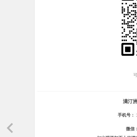
满汀
手机号：
微信