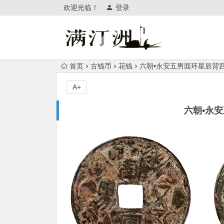
欢迎光临！
登录
首页
古钱币
花钱
六朝•永安五男面环星辰背
A+
六朝•永