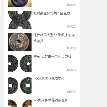
04/09
乾封泉宝背龟鹤等龄花钱
04/10
辽代精美大型‘张天师捉鬼’花
钱鉴赏
04/16
宋•仙人贺寿十二生肖花钱
05/20
宋•龙戏珠花钱成交价
05/20
宋•虎牙将军花钱成交价