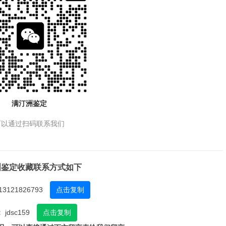
满汀洲鉴定
可以通过扫码联系我们
洲鉴定收藏联系方式如下
13121826793
点击复制
：
jdsc159
点击复制