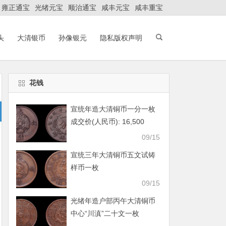
雍正通宝
光绪元宝
顺治通宝
咸丰元宝
咸丰重宝
头
大清银币
孙像银元
隐私版权声明
花钱
宣统年造大清铜币一分一枚
成交价(人民币): 16,500
09/15
宣统三年大清铜币五文试铸
样币一枚
09/15
光绪年造户部丙午大清铜币
中心“川滇”二十文一枚