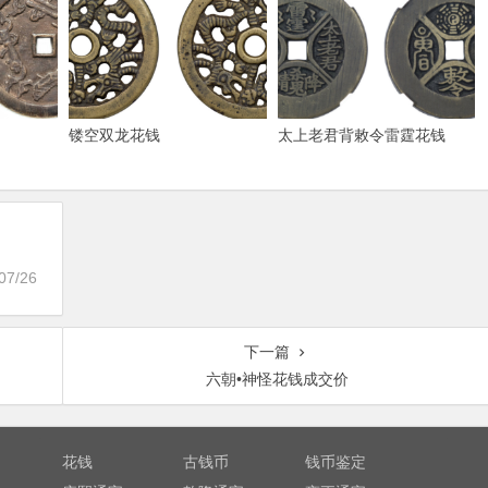
镂空双龙花钱
太上老君背敕令雷霆花钱
07/26
下一篇
六朝•神怪花钱成交价
花钱
古钱币
钱币鉴定