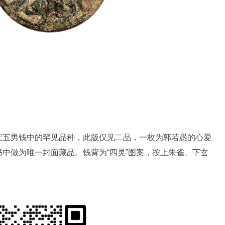
安五男钱中的罕见品种，此版仅见二品，一枚为郭若愚的心爱
中做为唯一封面藏品。钱背为“四灵”图案，按上朱雀、下玄