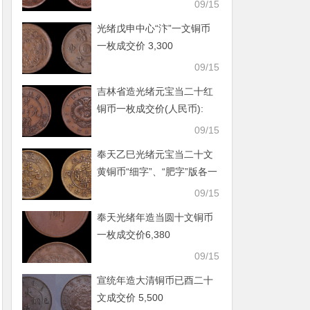
09/15
光绪戊申中心“汴”一文铜币
一枚成交价 3,300
09/15
吉林省造光绪元宝当二十红
铜币一枚成交价(人民币):
5,720
09/15
奉天乙巳光绪元宝当二十文
黄铜币“细字”、“肥字”版各一
枚
09/15
奉天光绪年造当圆十文铜币
一枚成交价6,380
09/15
宣统年造大清铜币已酉二十
文成交价 5,500