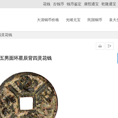
花钱
古钱币
钱币鉴定
康熙通宝
乾隆通宝
大清铜币价格
光绪元宝
民国铜币
袁大
四灵花钱
安五男面环星辰背四灵花钱