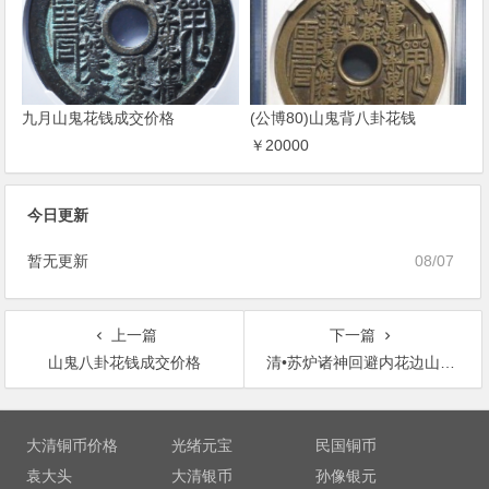
九月山鬼花钱成交价格
(公博80)山鬼背八卦花钱
￥20000
今日更新
暂无更新
08/07
上一篇
下一篇
山鬼八卦花钱成交价格
清•苏炉诸神回避内花边山鬼花钱
文
章
大清铜币价格
光绪元宝
民国铜币
导
袁大头
大清银币
孙像银元