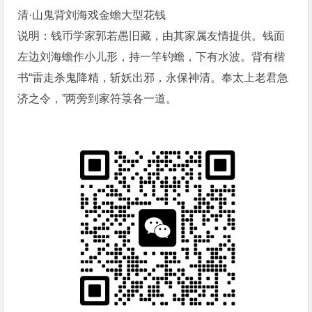
清·山鬼背刘海戏金蟾大型花钱
说明：钱币学家郭若愚旧藏，由其家属友情提供。钱面
左边刘海蟾作小儿形，持一竿钓蟾，下有水波。背有楷
书“雷走杀鬼降精，斩妖出邪，永保神清。奉太上老君急
济之令，”两旁到家符箓各一道。