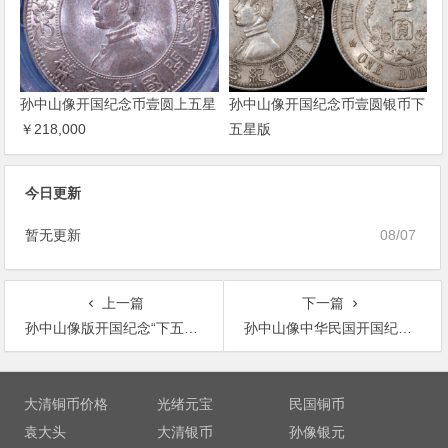
孙中山像开国纪念币壹圆上五星
孙中山像开国纪念币壹圆银币下
￥218,000
五星版
今日更新
暂无更新
08/07
上一篇
下一篇
孙中山像版开国纪念“下五星”壹圆银币
孙中山像中华民国开国纪念弌角十枚当一圆银币
文
章
大清铜币价格
光绪元宝
民国铜币
导
袁大头
大清银币
孙像银元