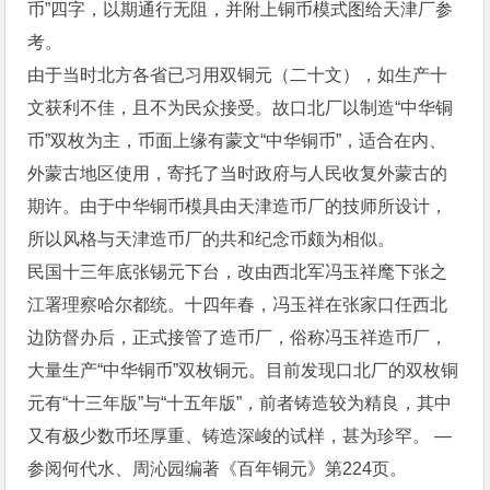
币”四字，以期通行无阻，并附上铜币模式图给天津厂参
考。
由于当时北方各省已习用双铜元（二十文），如生产十
文获利不佳，且不为民众接受。故口北厂以制造“中华铜
币”双枚为主，币面上缘有蒙文“中华铜币”，适合在内、
外蒙古地区使用，寄托了当时政府与人民收复外蒙古的
期许。由于中华铜币模具由天津造币厂的技师所设计，
所以风格与天津造币厂的共和纪念币颇为相似。
民国十三年底张锡元下台，改由西北军冯玉祥麾下张之
江署理察哈尔都统。十四年春，冯玉祥在张家口任西北
边防督办后，正式接管了造币厂，俗称冯玉祥造币厂，
大量生产“中华铜币”双枚铜元。目前发现口北厂的双枚铜
元有“十三年版”与“十五年版”，前者铸造较为精良，其中
又有极少数币坯厚重、铸造深峻的试样，甚为珍罕。 —
参阅何代水、周沁园编著《百年铜元》第224页。