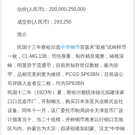
估价(人民币)：200,000-250,000
成交价(人民币)：293,250
简介
民国十三年察哈尔造
中华铜币
背嘉禾“双枚”试铸样币
一枚，CL-MG.138，币坯厚重，制作精良规整，铸模深
峻，明显异于流通币，目前所知存世仅数枚，极为珍
罕，品相完美则更为难得，PCGS SP63BN，目前该公
司评级入盒者仅二枚，均为SP63BN
民国十二年（1923年）夏，察哈尔都统张锡元拟建张家
口口北造币厂，开制铜元，购买日本东亚兴业株式会社
设备。同年十一月，该厂委托币制局训令天津造币厂设
计颁发当十、当二十祖模，并称铜币将来以行销口北地
区与内、外蒙古为大宗，拟请祖模加刻蒙、汉文“中华铜