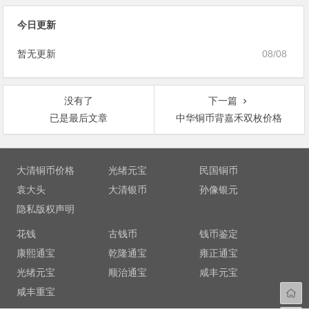
今日更新
暂无更新
08/08
没有了
下一篇
已是最后文章
中华铜币背嘉禾双枚价格
文
章
大清铜币价格
光绪元宝
民国铜币
导
袁大头
大清银币
孙像银元
航
隐私版权声明
花钱
古钱币
钱币鉴定
康熙通宝
乾隆通宝
雍正通宝
光绪元宝
顺治通宝
咸丰元宝
咸丰重宝