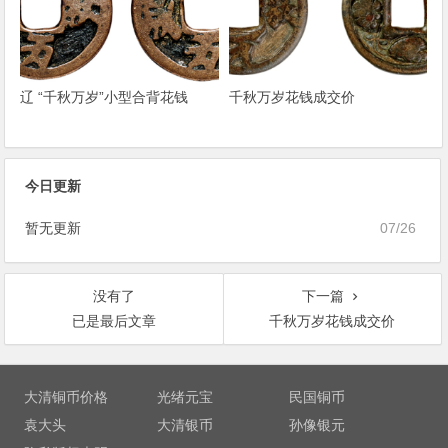
辽 “千秋万岁”小型合背花钱
千秋万岁花钱成交价
今日更新
暂无更新
07/26
没有了
下一篇
已是最后文章
千秋万岁花钱成交价
文
章
大清铜币价格
光绪元宝
民国铜币
导
袁大头
大清银币
孙像银元
航