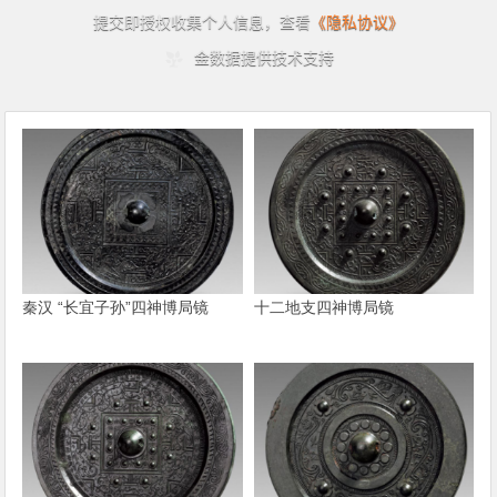
秦汉 “长宜子孙”四神博局镜
十二地支四神博局镜