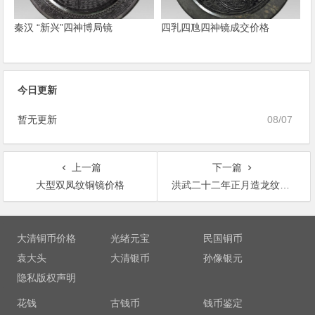
秦汉 “新兴”四神博局镜
四乳四虺四神镜成交价格
今日更新
暂无更新
08/07
上一篇
下一篇
大型双凤纹铜镜价格
洪武二十二年正月造龙纹铜镜价格
文
章
大清铜币价格
光绪元宝
民国铜币
导
袁大头
大清银币
孙像银元
航
隐私版权声明
花钱
古钱币
钱币鉴定