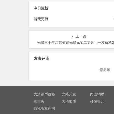
今日更新
暂无更新
上一篇
光绪三十年江苏省造光绪元宝二文铜币一枚价格22
发表评论
您必须
大清铜币价格
光绪元宝
民国铜币
袁大头
大清银币
孙像银元
隐私版权声明