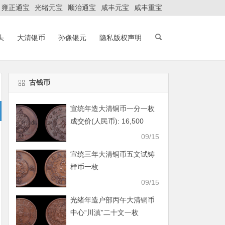
雍正通宝
光绪元宝
顺治通宝
咸丰元宝
咸丰重宝
头
大清银币
孙像银元
隐私版权声明
古钱币
宣统年造大清铜币一分一枚
成交价(人民币): 16,500
09/15
宣统三年大清铜币五文试铸
样币一枚
09/15
光绪年造户部丙午大清铜币
中心“川滇”二十文一枚