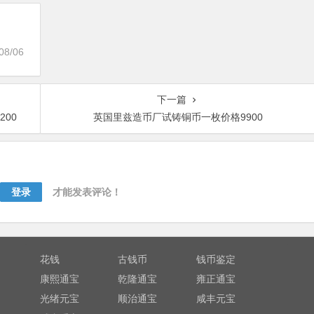
08/06
下一篇
00
英国里兹造币厂试铸铜币一枚价格9900
登录
才能发表评论！
花钱
古钱币
钱币鉴定
康熙通宝
乾隆通宝
雍正通宝
光绪元宝
顺治通宝
咸丰元宝