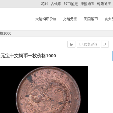
花钱
古钱币
钱币鉴定
康熙通宝
乾隆通宝
大清铜币价格
光绪元宝
民国铜币
袁大
1000
发表评论
元宝十文铜币一枚价格1000