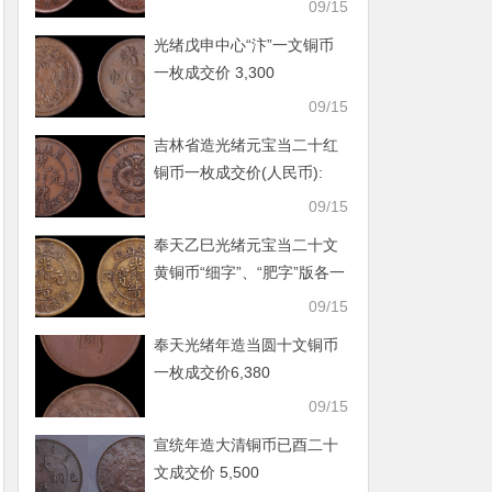
09/15
光绪戊申中心“汴”一文铜币
一枚成交价 3,300
09/15
吉林省造光绪元宝当二十红
铜币一枚成交价(人民币):
5,720
09/15
奉天乙巳光绪元宝当二十文
黄铜币“细字”、“肥字”版各一
枚
09/15
奉天光绪年造当圆十文铜币
一枚成交价6,380
09/15
宣统年造大清铜币已酉二十
文成交价 5,500