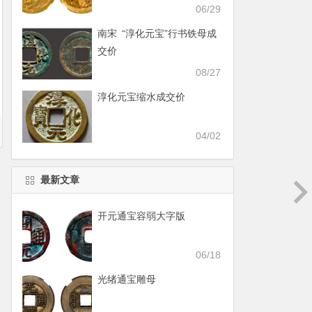
06/29
南宋 “淳化元宝”行书铁母成
交价
08/27
淳化元宝缩水成交价
04/02
最新文章
开元通宝容弱大字版
06/18
光绪通宝雕母