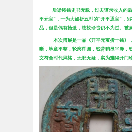
后梁铸钱史书无载，过去谱录收入的后
平元宝”，一为大如折五型的“开平通宝”，
品，但是偶有拾遗，枚枚珍贵仍不为过。被
本次博展是一品《开平元宝折十钱》
晰，地章平整，轮廓浑圆，钱背稍显平漫，
文符合时代风格，无邪无疑，实为难得开门