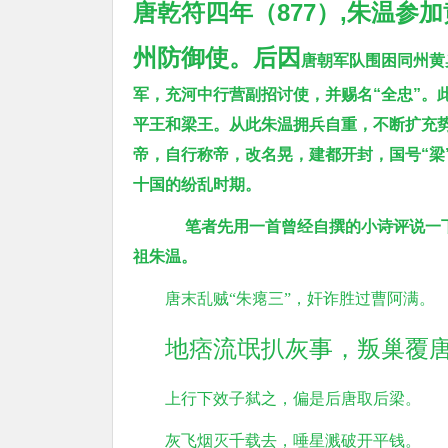
唐乾符四年（877）,朱温参
州防御使。后因
唐朝军队围困同州黄
军，充河中行营副招讨使，并赐名“全忠”。
平王和梁王。从此朱温拥兵自重，不断扩充势
帝，自行称帝，改名晃，建都开封，国号“梁”
十国的纷乱时期。
笔者先用一首曾经自撰的小诗评说一
祖朱温。
唐末乱贼“朱瘪三”，奸诈胜过曹阿满。
地痞流氓扒灰事，叛巢覆
上行下效子弑之，偏是后唐取后梁。
灰飞烟灭千载去，唾星溅破开平钱。