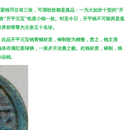
梁钱币仅有三枚，可谓枚枚都是孤品：一为大如折十型的“开
另有“开平元宝”铅质小钱一枚。时至今日，开平钱不可能再是孤
泉界前辈尊为古泉五十名珍。
，此品开平元宝钱青铜材质，铸制较为精整，赏之，钱文清
钱体布满红斑绿锈，一派岁月沧桑之貌。此钱材质，铸制，钱
珍品钱。