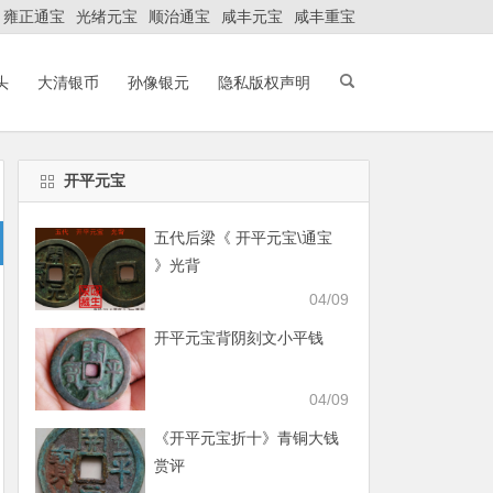
雍正通宝
光绪元宝
顺治通宝
咸丰元宝
咸丰重宝
头
大清银币
孙像银元
隐私版权声明
开平元宝
五代后梁《 开平元宝\通宝
》光背
04/09
开平元宝背阴刻文小平钱
04/09
《开平元宝折十》青铜大钱
赏评