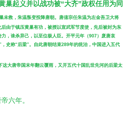
加黄巢起义并以战功被“大齐”政权任用为同
巢未救，朱温叛变投降唐朝。唐僖宗任朱温为左金吾卫大将
此后由于镇压黄巢有功，被授以宣武军节度使，先后被封为东
力，诛杀异己，以至位极人臣。开平元年（907）废唐哀
，史称“后梁”。自此唐朝结束289年的统治，中国进入五代
下这大唐帝国末年翻云覆雨，又开五代十国乱世先河的后梁太
唐帝六年。