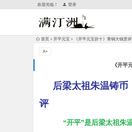
欢迎光临！
登录
首页
开平元宝
《开平元宝折十》青铜大钱赏评
A+
《开平
后梁太祖朱温铸币
评
“开平”是后梁太祖朱温