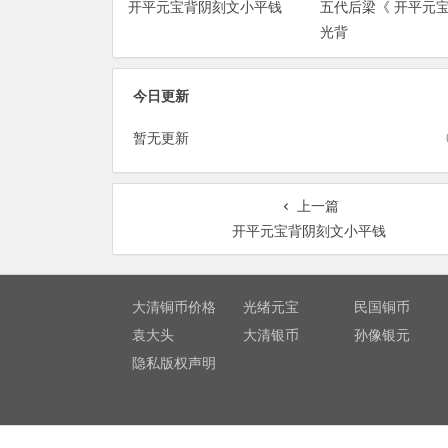
开平元宝背阴刻文小平钱
五代后梁《 开平元宝
光背
今日更新
暂无更新
上一篇
开平元宝背阴刻文小平钱
大清铜币价格
光绪元宝
民国铜币
袁大头
大清银币
孙像银元
隐私版权声明