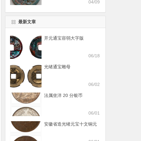
04/09
最新文章
开元通宝容弱大字版
06/18
光绪通宝雕母
06/02
法属坐洋 20 分银币
06/01
安徽省造光绪元宝十文铜元