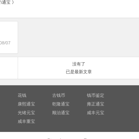
\通宝 》
08/07
没有了
已是最新文章
花钱
古钱币
钱币鉴定
康熙通宝
乾隆通宝
雍正通宝
光绪元宝
顺治通宝
咸丰元宝
咸丰重宝