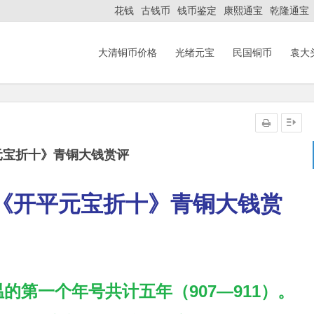
花钱
古钱币
钱币鉴定
康熙通宝
乾隆通宝
大清铜币价格
光绪元宝
民国铜币
袁大
元宝折十》青铜大钱赏评
《开平元宝折十》青铜大钱赏
的第一个年号共计五年（907—911）。