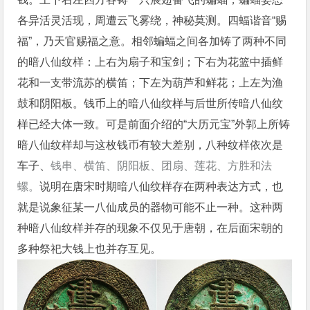
各异活灵活现，周遭云飞雾绕，神秘莫测。四蝠谐音“赐
福”，乃天官赐福之意。相邻蝙蝠之间各加铸了两种不同
的暗八仙纹样：上右为扇子和宝剑；下右为花篮中插鲜
花和一支带流苏的横笛；下左为葫芦和鲜花；上左为渔
鼓和阴阳板。钱币上的暗八仙纹样与后世所传暗八仙纹
样已经大体一致。可是前面介绍的“大历元宝”外郭上所铸
暗八仙纹样却与这枚钱币有较大差别，八种纹样依次是
车子、
钱串、横笛、阴阳板、团扇、莲花、方胜和法
螺。
说明在唐宋时期暗八仙纹样存在两种表达方式，也
就是说象征某一八仙成员的器物可能不止一种。这种两
种暗八仙纹样并存的现象不仅见于唐朝，在后面宋朝的
多种祭祀大钱上也并存互见。