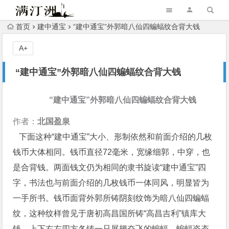
首页
建中通宝
“建中通宝”外郭暗八仙四蝙蝠纹合背大钱
A+
“建中通宝”外郭暗八仙四蝙蝠纹合背大钱
“建中通宝”外郭暗八仙四蝙蝠纹合背大钱
作者：
北国盈泉
下面这种“建中通宝”大小、形制依然和前面介绍的几枚
钱币大体相同。钱币直径72毫米，宽缘细郭，中穿，也
是合背钱。两面钱文仍为相同的隶书旋读“建中通宝”四
字，书法也与前面介绍的几枚钱币一体同风，明显皆为
一手所书。钱币面背外郭所铸阴刻纹饰为暗八仙四蝙蝠
纹，这种纹样曾见于唐初高昌国所铸“高昌吉利”镇库大
钱。上下右左四方各铸一只展翅奋飞的蝙蝠，蝙蝠姿态