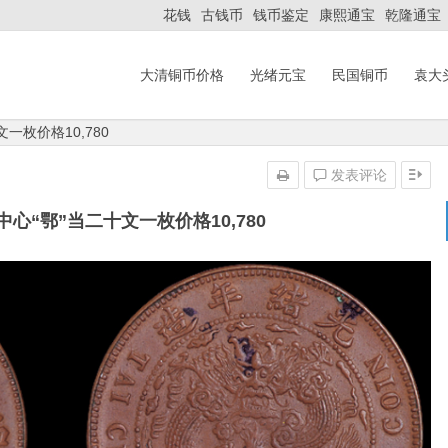
花钱
古钱币
钱币鉴定
康熙通宝
乾隆通宝
大清铜币价格
光绪元宝
民国铜币
袁大
一枚价格10,780
发表评论
心“鄂”当二十文一枚价格10,780