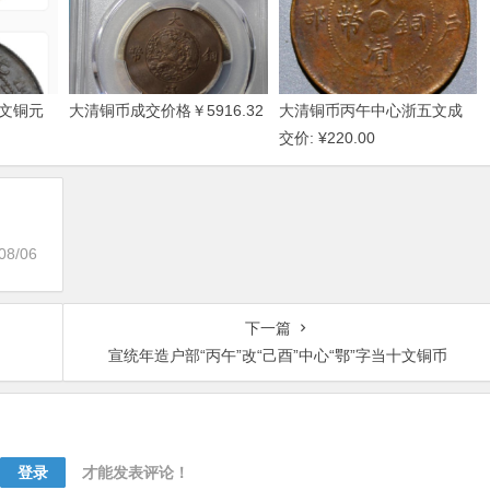
文铜元
大清铜币成交价格￥5916.32
大清铜币丙午中心浙五文成
交价: ¥220.00
08/06
下一篇
宣统年造户部“丙午”改“己酉”中心“鄂”字当十文铜币
登录
才能发表评论！