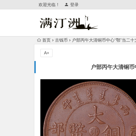
欢迎光临！
登录
首页
古钱币
户部丙午大清铜币中心“鄂”当二十文
A+
户部丙午大清铜币中