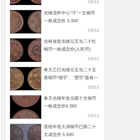
09/15
光绪戊申中心“汴”一文铜币
一枚成交价 3,300
09/15
吉林省造光绪元宝当二十红
铜币一枚成交价(人民币):
5,720
09/15
奉天乙巳光绪元宝当二十文
黄铜币“细字”、“肥字”版各一
枚
09/15
奉天光绪年造当圆十文铜币
一枚成交价6,380
09/15
宣统年造大清铜币已酉二十
文成交价 5,500