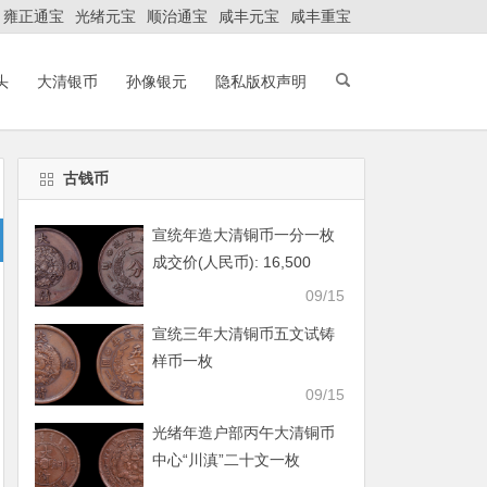
雍正通宝
光绪元宝
顺治通宝
咸丰元宝
咸丰重宝
头
大清银币
孙像银元
隐私版权声明
古钱币
宣统年造大清铜币一分一枚
成交价(人民币): 16,500
09/15
宣统三年大清铜币五文试铸
样币一枚
09/15
光绪年造户部丙午大清铜币
中心“川滇”二十文一枚