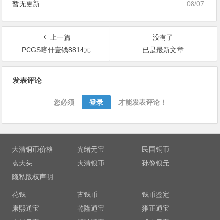
暂无更新
08/07
上一篇
没有了
PCGS喀什壹钱8814元
已是最新文章
文
发表评论
章
导
您必须
登录
才能发表评论！
航
大清铜币价格
光绪元宝
民国铜币
袁大头
大清银币
孙像银元
隐私版权声明
花钱
古钱币
钱币鉴定
康熙通宝
乾隆通宝
雍正通宝