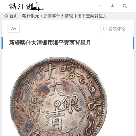
首页
喀什银元
新疆喀什大清银币湘平壹两背星月
A+
发表评论
新疆喀什大清银币湘平壹两背星月