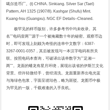
噶尔造币厂。(t) CHINA. Sinkiang. Silver Sar (Tael)
Pattern, AH 1325 (1907/8). Kashgar (Shufu) Mint.
Kuang-hsu (Guangxu). NGC EF Details--Cleaned.
极罕见的样币版别，许多参考书中均未收录。其
名""电码壹两""源于一个被掩藏数十年的秘密。观察币边
时，即可发现上刻颇为奇怪的连串中文数字：6387-
3267-0001-0357，其后被发现与一本汉字电码有所关
联。按照电码本查询，可破译出该串数字为""足湘一
两""。龙面的蟠龙有星月环绕，展现出该省的伊斯兰文化
背景。些许轻微经手，曾经清洗。龙面重新养出电光蓝
与海绿色包浆，字面呈琥珀色，略为斑驳。龙图币中极
为罕见的一版，千载难逢的入手良机。