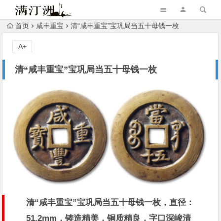
首页
咸丰重宝
清“咸丰重宝”宝巩局当五十母钱一枚
A+
清“咸丰重宝”宝巩局当五十母钱一枚
清“
咸丰重宝
”宝巩局当五十母钱一枚，直径：
51.2mm，铸造精美，铜质精良，字口深峻清