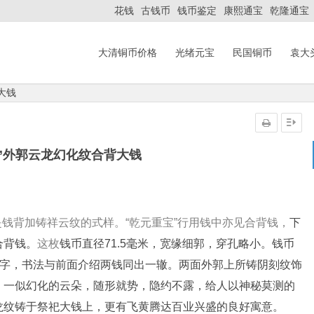
花钱
古钱币
钱币鉴定
康熙通宝
乾隆通宝
大清铜币价格
光绪元宝
民国铜币
袁大
大钱
”外郭云龙幻化纹合背大钱
是钱背加铸祥云纹的式样。“乾元重宝”行用钱中亦见合背钱，
下
合背钱。
这枚
钱币直径71.5毫米，宽缘细郭，穿孔略小。钱币
四字，书法与前面介绍两钱同出一辙。两面外郭上所铸阴刻纹饰
，一似幻化的云朵，随形就势，隐约不露，给人以神秘莫测的
龙纹铸于祭祀大钱上，更有飞黄腾达百业兴盛的良好寓意。