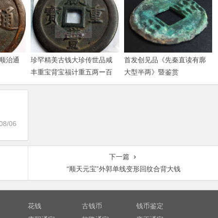
顺治通
珍罕精美古钱大珍传世品咸
首发创见品《先秦直读有廓
丰重宝背宝福计重五两ー百
大型半两》暨鉴赏
08/06
下一篇
“顺天元宝”外郭单线变形回纹合背大钱
花钱
古钱币
钱币鉴定