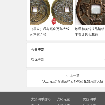
（霸泉）我与嘉庆万年大钱
珍罕精美传世品清朝
的不解之缘
宝背龙凤大花钱
今日更新
暂无更新
上一篇
“大历元宝”背四朵祥云外郭菊花如意纹大钱
大清铜币价格
光绪元宝
民国铜币