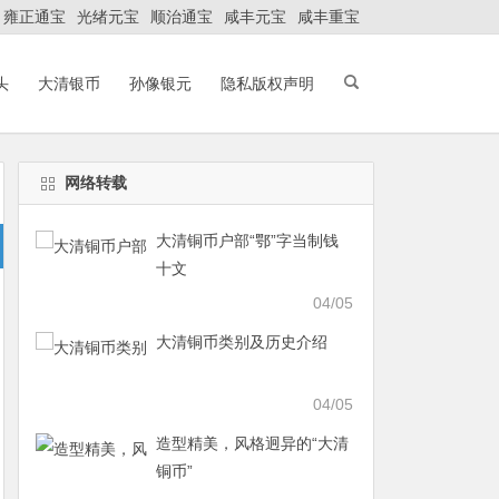
雍正通宝
光绪元宝
顺治通宝
咸丰元宝
咸丰重宝
头
大清银币
孙像银元
隐私版权声明
网络转载
大清铜币户部“鄂”字当制钱
十文
04/05
大清铜币类别及历史介绍
04/05
造型精美，风格迥异的“大清
铜币”