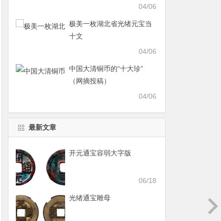
04/06
极美一枚湖北省光绪元宝当
十文
04/06
中国大清铜币的“十大珍”
（网摘投稿）
04/06
最新文章
开元通宝容弱大字版
06/18
光绪通宝雕母