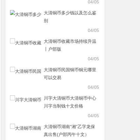
04/05
大清铜币多少钱以及怎么鉴
别
04/05
大清铜币收藏市场持续升温
丨户部版
04/05
大清铜币民国铜币铜元哪里
可以交易
04/05
川字大清铜币大清铜币中心
川字当制钱十文价格
04/05
大清铜币湖南“湘”乙字龙保
真出售(户部丙午十文）