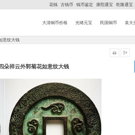
花钱
古钱币
钱币鉴定
康熙通宝
乾隆通宝
大清铜币价格
光绪元宝
民国铜币
袁大
如意纹大钱
背四朵祥云外郭菊花如意纹大钱