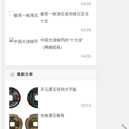
04/06
极美一枚湖北省光绪元宝当
十文
04/06
中国大清铜币的“十大珍”
（网摘投稿）
04/06
最新文章
开元通宝容弱大字版
06/18
光绪通宝雕母