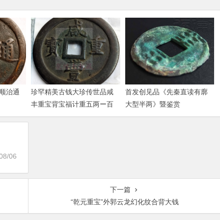
顺治通
珍罕精美古钱大珍传世品咸
首发创见品《先秦直读有廓
丰重宝背宝福计重五两ー百
大型半两》暨鉴赏
08/06
下一篇
“乾元重宝”外郭云龙幻化纹合背大钱