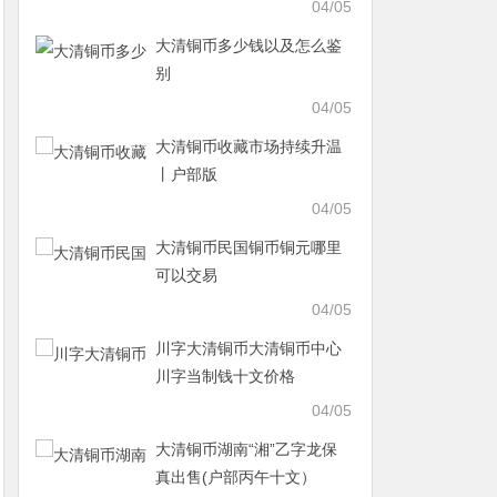
04/05
大清铜币多少钱以及怎么鉴
别
04/05
大清铜币收藏市场持续升温
丨户部版
04/05
大清铜币民国铜币铜元哪里
可以交易
04/05
川字大清铜币大清铜币中心
川字当制钱十文价格
04/05
大清铜币湖南“湘”乙字龙保
真出售(户部丙午十文）