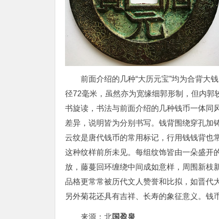
前面介绍的几种“大历元宝”均为合背大
径72毫米，虽然亦为宽缘细郭形制，但内郭
书旋读，书法与前面介绍的几种钱币一体同
差异，说明皆为分别书写。钱背围绕穿孔加
云纹是唐代钱币的常用标记，行用钱钱背也
这种纹样前所未见。每组纹饰皆由一朵盛开
放，藤蔓回环缠绕中间成如意样，周围新枝
品格更常常被历代文人赞誉和比拟，如晋代大
另外菊花还具有吉祥、长寿的象征意义。钱
来源：北
国盈泉