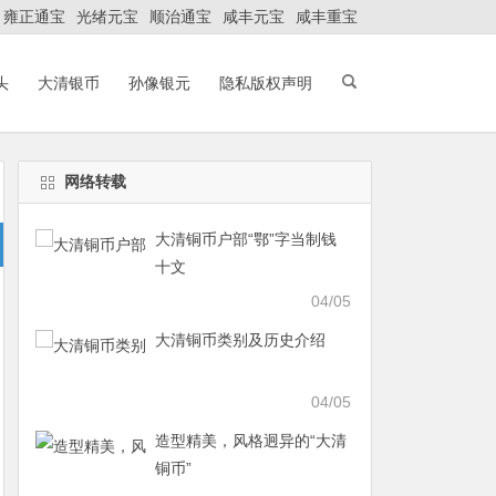
雍正通宝
光绪元宝
顺治通宝
咸丰元宝
咸丰重宝
头
大清银币
孙像银元
隐私版权声明
网络转载
大清铜币户部“鄂”字当制钱
十文
04/05
大清铜币类别及历史介绍
04/05
造型精美，风格迥异的“大清
铜币”