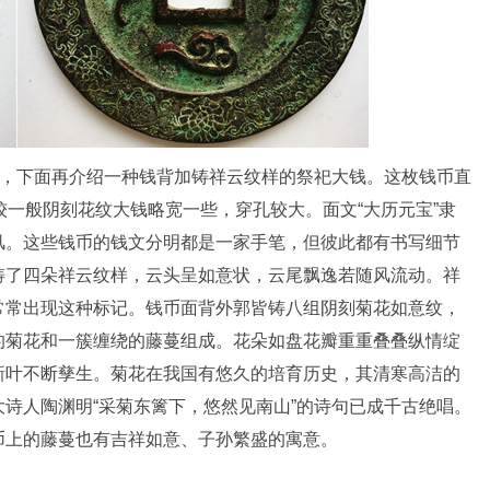
钱，下面再介绍一种钱背加铸祥云纹样的祭祀大钱。这枚钱币直
较一般阴刻花纹大钱略宽一些，穿孔较大。面文“大历元宝”隶
风。这些钱币的钱文分明都是一家手笔，但彼此都有书写细节
铸了四朵祥云纹样，云头呈如意状，云尾飘逸若随风流动。祥
常常出现这种标记。钱币面背外郭皆铸八组阴刻菊花如意纹，
的菊花和一簇缠绕的藤蔓组成。花朵如盘花瓣重重叠叠纵情绽
新叶不断孳生。菊花在我国有悠久的培育历史，其清寒高洁的
诗人陶渊明“采菊东篱下，悠然见南山”的诗句已成千古绝唱。
币上的藤蔓也有吉祥如意、子孙繁盛的寓意。