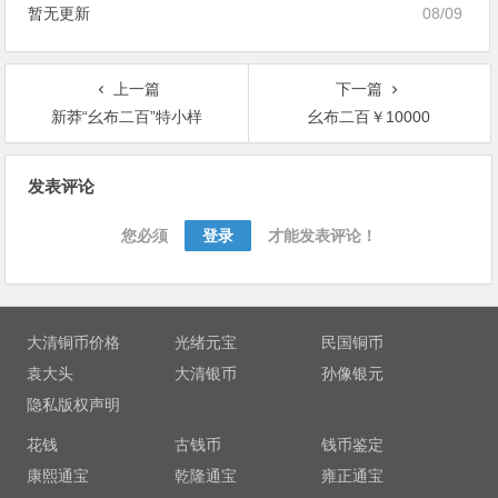
暂无更新
08/09
上一篇
下一篇
新莽“幺布二百”特小样
幺布二百￥10000
文
发表评论
章
导
您必须
登录
才能发表评论！
航
大清铜币价格
光绪元宝
民国铜币
袁大头
大清银币
孙像银元
隐私版权声明
花钱
古钱币
钱币鉴定
康熙通宝
乾隆通宝
雍正通宝