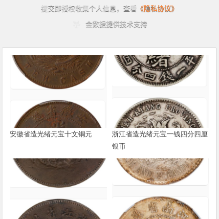
安徽省造光绪元宝十文铜元
浙江省造光绪元宝一钱四分四厘
银币