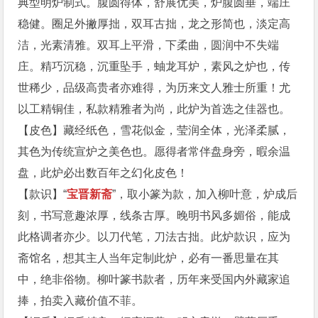
典型明炉制式。腹圆得体，舒展优美，炉腹圆垂，端庄
稳健。圈足外撇厚拙，双耳古拙，龙之形简也，淡定高
洁，光素清雅。双耳上平滑，下柔曲，圆润中不失端
庄。精巧沉稳，沉重坠手，蚰龙耳炉，素风之炉也，传
世稀少，品级高贵者亦难得，为历来文人雅士所重！尤
以工精铜佳，私款精雅者为尚，此炉为首选之佳器也。
【皮色】藏经纸色，雪花似金，莹润全体，光泽柔腻，
其色为传统宣炉之美色也。愿得者常伴盘身旁，暇余温
盘，此炉必出数百年之幻化皮色！
【款识】“
宝晋新斋
”，取小篆为款，加入柳叶意，炉成后
刻，书写意趣浓厚，线条古厚。晚明书风多媚俗，能成
此格调者亦少。以刀代笔，刀法古拙。此炉款识，应为
斋馆名，想其主人当年定制此炉，必有一番思量在其
中，绝非俗物。柳叶篆书款者，历年来受国内外藏家追
捧，拍卖入藏价值不菲。