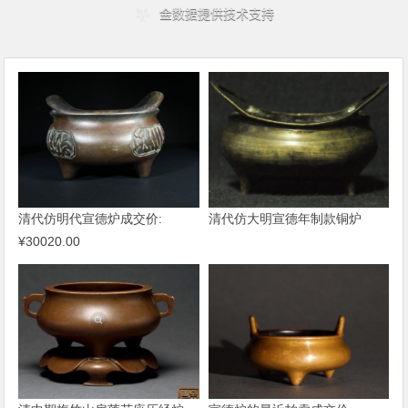
清代仿明代宣德炉成交价:
清代仿大明宣德年制款铜炉
¥30020.00