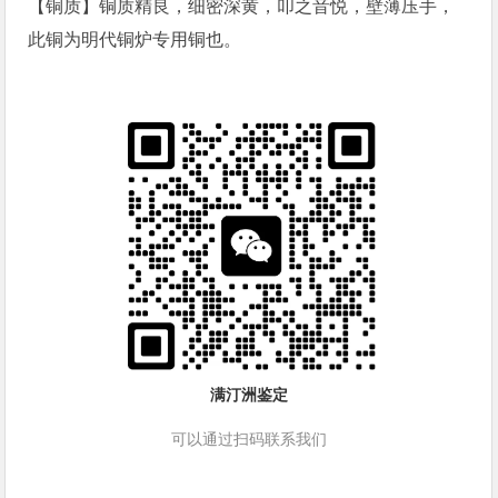
【铜质】铜质精良，细密深黄，叩之音悦，壁薄压手，
此铜为明代铜炉专用铜也。
满汀洲鉴定
可以通过扫码联系我们