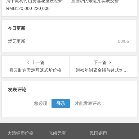
清中期梅竹山房莲花座压经炉
宣德炉的最近拍卖成交价
RMB120,000-220,000
今日更新
暂无更新
08/06
上一篇
下一篇
卿云制造天鸡耳簋式炉价格
崇祯年制鎏金铺首钵式炉价格
文
发表评论
章
导
您必须
登录
才能发表评论！
航
大清铜币价格
光绪元宝
民国铜币