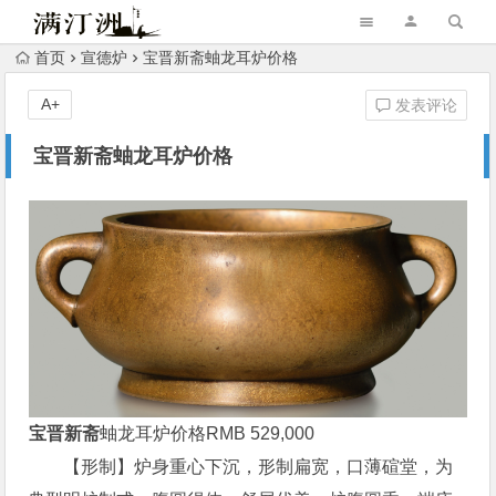
首页
宣德炉
宝晋新斋蚰龙耳炉价格
A+
发表评论
宝晋新斋蚰龙耳炉价格
宝晋新斋
蚰龙耳炉价格RMB 529,000
【形制】炉身重心下沉，形制扁宽，口薄碹堂，为