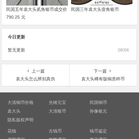
民国五年袁大头贰角银币成交价
民国三年袁大头壹角银币
790.25 元
今日更新
暂无更新
08/06
上一篇
下一篇
袁大头怎么辨别真伪
袁大头稀有版铜质样币
文
章
大清铜币价格
光绪元宝
民国铜币
导
袁大头
大清银币
孙像银元
航
隐私版权声明
花钱
古钱币
钱币鉴定