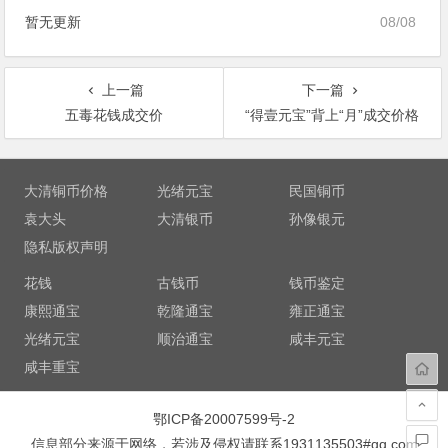
暂无更新
08/08
上一篇
下一篇
五毒花钱成交价
“得壹元宝”背上“月”成交价格
文
章
大清铜币价格
光绪元宝
民国铜币
导
袁大头
大清银币
孙像银元
航
隐私版权声明
花钱
古钱币
钱币鉴定
康熙通宝
乾隆通宝
雍正通宝
光绪元宝
顺治通宝
咸丰元宝
咸丰重宝
鄂ICP备20007599号-2
信息部分来源于网络，若涉及侵权请联系1931135503#qq.com