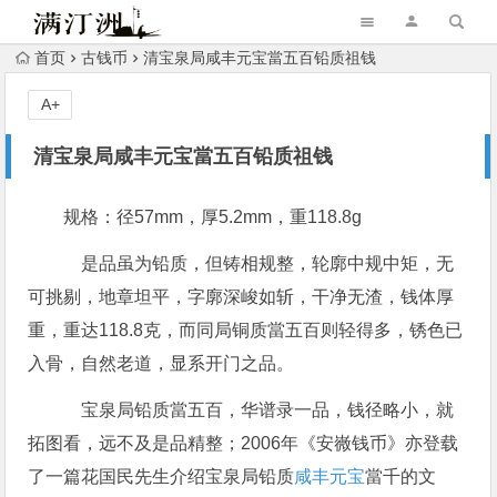
首页
古钱币
清宝泉局咸丰元宝當五百铅质祖钱
A+
清宝泉局咸丰元宝當五百铅质祖钱
规格：径57mm，厚5.2mm，重118.8g
是品虽为铅质，但铸相规整，轮廓中规中矩，无
可挑剔，地章坦平，字廓深峻如斩，干净无渣，钱体厚
重，重达118.8克，而同局铜质當五百则轻得多，锈色已
入骨，自然老道，显系开门之品。
宝泉局铅质當五百，华谱录一品，钱径略小，就
拓图看，远不及是品精整；2006年《安嶶钱币》亦登载
了一篇花国民先生介绍宝泉局铅质
咸丰元宝
當千的文