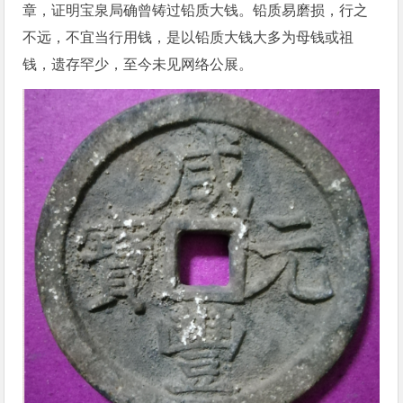
章，证明宝泉局确曾铸过铅质大钱。铅质易磨损，行之
不远，不宜当行用钱，是以铅质大钱大多为母钱或祖
钱，遗存罕少，至今未见网络公展。