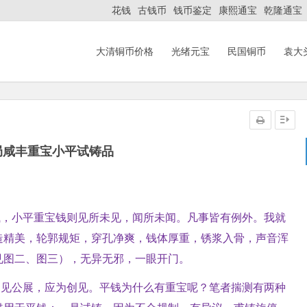
花钱
古钱币
钱币鉴定
康熙通宝
乾隆通宝
大清铜币价格
光绪元宝
民国铜币
袁大
局咸丰重宝小平试铸品
钱，小平重宝钱则见所未见，闻所未闻。凡事皆有例外。我就
造精美，轮郭规矩，穿孔净爽，钱体厚重，锈浆入骨，声音浑
见图二、图三），无异无邪，一眼开门。
不见公展，应为创见。平钱为什么有重宝呢？笔者揣测有两种