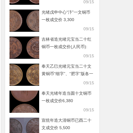
09/15
光绪戊申中心“汴”一文铜币
一枚成交价 3,300
09/15
吉林省造光绪元宝当二十红
铜币一枚成交价(人民币):
5,720
09/15
奉天乙巳光绪元宝当二十文
黄铜币“细字”、“肥字”版各一
枚
09/15
奉天光绪年造当圆十文铜币
一枚成交价6,380
09/15
宣统年造大清铜币已酉二十
文成交价 5,500