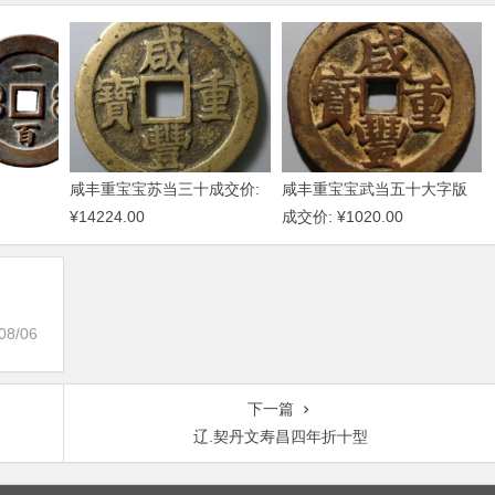
咸丰重宝宝苏当三十成交价:
咸丰重宝宝武当五十大字版
¥14224.00
成交价: ¥1020.00
08/06
下一篇
辽.契丹文寿昌四年折十型