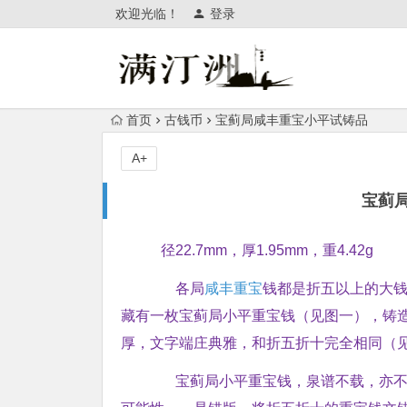
欢迎光临！
登录
首页
古钱币
宝蓟局咸丰重宝小平试铸品
A+
宝蓟
径22.7mm，厚1.95mm，重4.42g
各局
咸丰重宝
钱都是折五以上的大
藏有一枚宝蓟局小平重宝钱（见图一），铸
厚，文字端庄典雅，和折五折十完全相同（
宝蓟局小平重宝钱，泉谱不载，亦