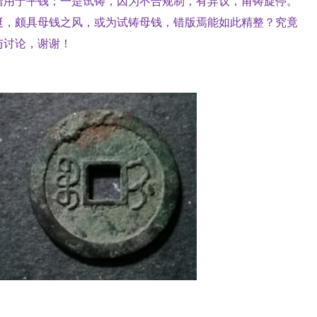
错用于平钱；一是试铸，因为不合规制，有异议，甫铸旋停。
挺，颇具母钱之风，或为试铸母钱，错版焉能如此精整？究竟
与讨论，谢谢！