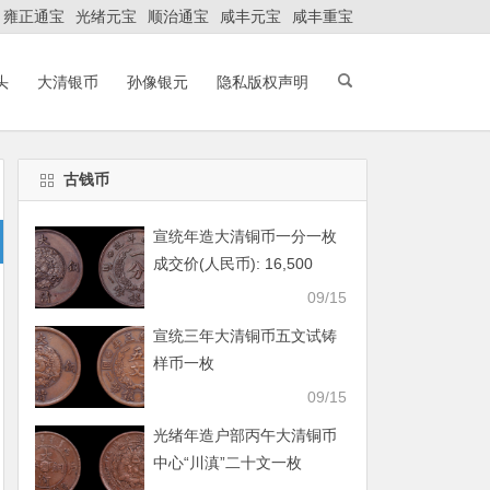
雍正通宝
光绪元宝
顺治通宝
咸丰元宝
咸丰重宝
头
大清银币
孙像银元
隐私版权声明
古钱币
宣统年造大清铜币一分一枚
成交价(人民币): 16,500
09/15
宣统三年大清铜币五文试铸
样币一枚
09/15
光绪年造户部丙午大清铜币
中心“川滇”二十文一枚