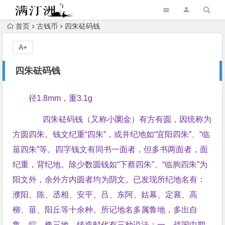
首页
古钱币
四朱砝码钱
A+
四朱砝码钱
径1.8mm，重3.1g
四朱砝码钱（又称小圜金）有方有圆，因统称为
方圆四朱。钱文纪重“四朱”，或并纪地如“宜阳四朱”、“临
菑四朱”等。四字钱文有同书一面者，但多书两面者，面
纪重，背纪地。除少数圆钱如“下蔡四朱”、“临朐四朱”为
阳文外，余外方内圆者均为阴文。已发现所纪地名有：
濮阳、陈、丞相、安平、吕、东阿、姑幕、定襄、高
柳、菑、阳丘等十余种。所记地名多属鲁地，多出自
鲁、皖、豫三地。铸造时代有三种说法：一、战国中期