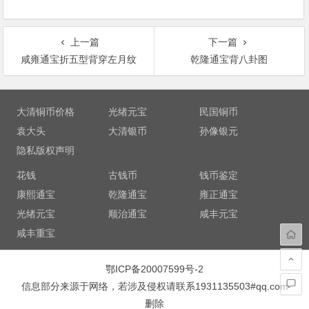
上一篇
下一篇
咸雍通宝折五型背穿左月纹
乾隆通宝背八卦图
文
章
大清铜币价格
光绪元宝
民国铜币
导
袁大头
大清银币
孙像银元
航
隐私版权声明
花钱
古钱币
钱币鉴定
康熙通宝
乾隆通宝
雍正通宝
光绪元宝
顺治通宝
咸丰元宝
咸丰重宝
鄂ICP备20007599号-2
信息部分来源于网络，若涉及侵权请联系1931135503#qq.com
删除