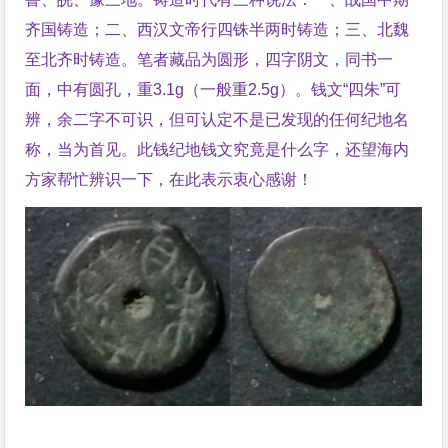
齐国铸造；二、西汉文帝行四铢半两时铸造；三、北魏
至北齐时铸造。笔者藏品为圆形，四字阴文，同书一
面，中有圆孔，重3.1g（一般重2.5g）。钱文“四朱”可
辨，余二字不可识，但可认定不是已发现的任何纪地名
称，当为首见。此钱纪地钱文究竟是什么字，还望海内
方家帮忙辨识一下，在此表示衷心感谢！