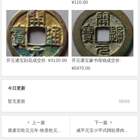
¥110.00
开元通宝刻花成交价: ¥3120.00
开元通宝篆书母钱成交价:
¥5970.00
今日更新
暂无更新
08/06
上一篇
下一篇
唐肃宗乾元元年-铁质乾元重宝重轮八星
咸平元宝小平式阔轮厚肉背四决