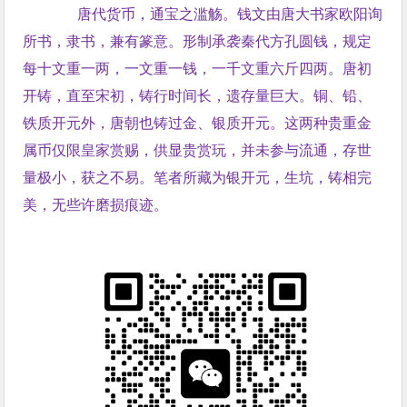
唐代货币，通宝之滥觞。钱文由唐大书家欧阳询
所书，隶书，兼有篆意。形制承袭秦代方孔圆钱，规定
每十文重一两，一文重一钱，一千文重六斤四两。唐初
开铸，直至宋初，铸行时间长，遗存量巨大。铜、铅、
铁质开元外，唐朝也铸过金、银质开元。这两种贵重金
属币仅限皇家赏赐，供显贵赏玩，并未参与流通，存世
量极小，获之不易。笔者所藏为银开元，生坑，铸相完
美，无些许磨损痕迹。