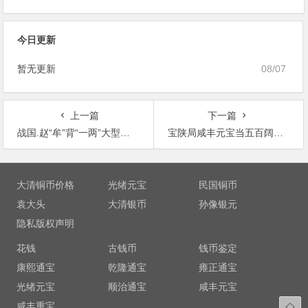
今日更新
暂无更新
08/07
上一篇
下一篇
战国.赵“牟”背“一两”大型三孔布
宝陕局咸丰元宝当五百阔缘版黄铜质有官戳
文
章
大清铜币价格
光绪元宝
民国铜币
导
袁大头
大清银币
孙像银元
航
隐私版权声明
花钱
古钱币
钱币鉴定
康熙通宝
乾隆通宝
雍正通宝
光绪元宝
顺治通宝
咸丰元宝
咸丰重宝