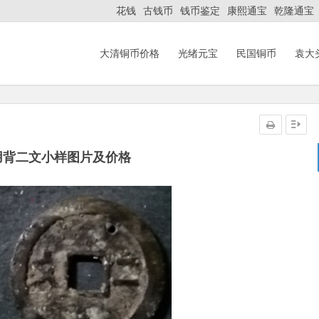
花钱
古钱币
钱币鉴定
康熙通宝
乾隆通宝
大清铜币价格
光绪元宝
民国铜币
袁大
用背二文小样图片及价格