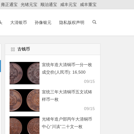
雍正通宝
光绪元宝
顺治通宝
咸丰元宝
咸丰重宝
头
大清银币
孙像银元
隐私版权声明
古钱币
宣统年造大清铜币一分一枚
成交价(人民币): 16,500
09/15
宣统三年大清铜币五文试铸
样币一枚
09/15
光绪年造户部丙午大清铜币
中心“川滇”二十文一枚