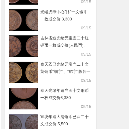
09/15
光绪戊申中心“汴”一文铜币
一枚成交价 3,300
09/15
吉林省造光绪元宝当二十红
铜币一枚成交价(人民币):
5,720
09/15
奉天乙巳光绪元宝当二十文
黄铜币“细字”、“肥字”版各一
枚
09/15
奉天光绪年造当圆十文铜币
一枚成交价6,380
09/15
宣统年造大清铜币已酉二十
文成交价 5,500