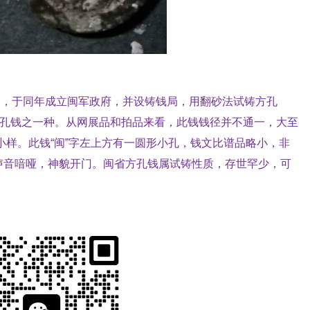
义，于同年成立闽军政府，并设铸钱局，用翻砂法试铸方孔
方孔钱之一种。从网展品和拍品来看，此钱钱径并不通一，大至
当为小样。此钱“闽”字左上方有一圆形小孔，钱文比谱品略小，非
声音喑哑，神貌开门。闽省方孔钱属试铸性质，存世罕少，可