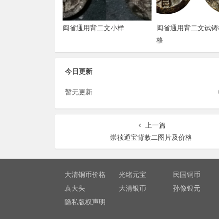
闽省通用背二文小样
闽省通用背二文试铸
格
今日更新
暂无更新
上一篇
崇祯通宝背敕二图片及价格
大清铜币价格
光绪元宝
民国铜币
袁大头
大清银币
孙像银元
隐私版权声明