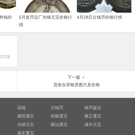
样钱价
5月造币总厂光绪元宝价格行
4月28日古钱币价格行情
情
07/26
下一篇
货泉合背银质图片及价格
花钱
古钱币
钱币鉴定
康熙通宝
乾隆通宝
雍正通宝
光绪元宝
顺治通宝
咸丰元宝
咸丰重宝