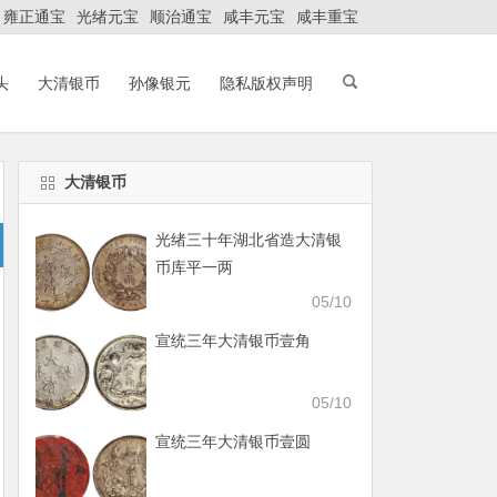
雍正通宝
光绪元宝
顺治通宝
咸丰元宝
咸丰重宝
头
大清银币
孙像银元
隐私版权声明
大清银币
光绪三十年湖北省造大清银
币库平一两
05/10
宣统三年大清银币壹角
05/10
宣统三年大清银币壹圆