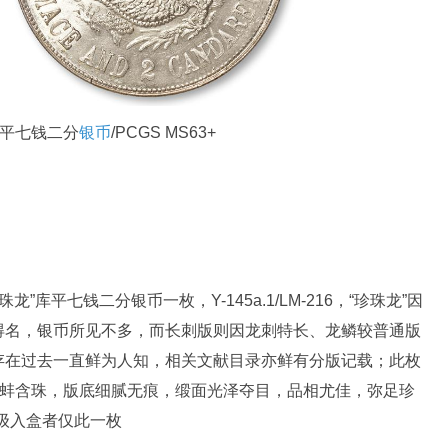
库平七钱二分
银币
/PCGS MS63+
珠龙”库平七钱二分银币一枚，Y-145a.1/LM-216，“珍珠龙”因
得名，银币所见不多，而长刺版则因龙刺特长、龙鳞较普通版
存在过去一直鲜为人知，相关文献目录亦鲜有分版记载；此枚
如蚌含珠，版底细腻无痕，缎面光泽夺目，品相尤佳，弥足珍
评级入盒者仅此一枚