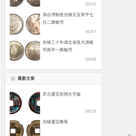
05/06
清台湾制造光绪元宝库平七
分二厘银币
05/07
光绪三十年湖北省造大清银
币库平一两银币
05/08
最新文章
开元通宝容弱大字版
06/18
光绪通宝雕母