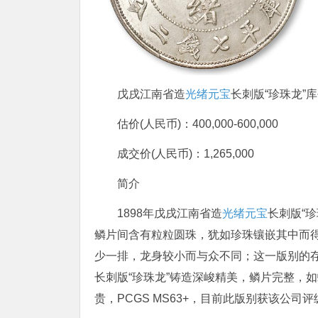
戊戌江南省造
光绪元宝
长刺版“珍珠龙”
估价(人民币)：400,000-600,000
成交价(人民币)：1,265,000
简介
1898年戊戌江南省造
光绪元宝
长刺版“珍
鳞片间含有粒粒圆珠，犹如珍珠镶嵌其中而
少一排，龙身较小而与众不同；这一版别的
长刺版“珍珠龙”铸造深峻精美，鳞片完整，
贵，PCGS MS63+，目前此版别获该公司